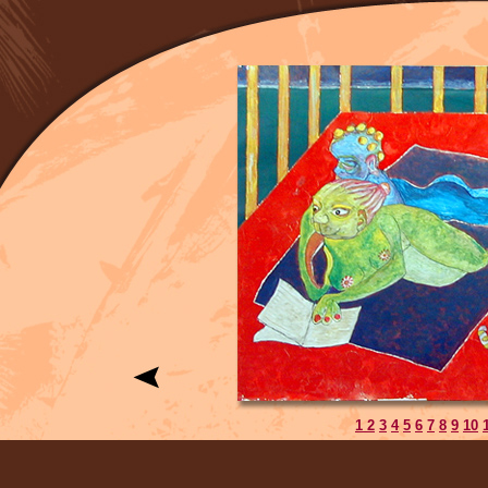
1
2
3
4
5
6
7
8
9
10